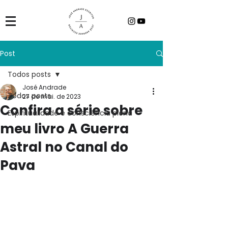
Post
Todos posts
José Andrade
Todos posts
27 de mai. de 2023
Confira a série sobre
Espiritualidade e consciência plena
meu livro A Guerra
Astral no Canal do
Pava