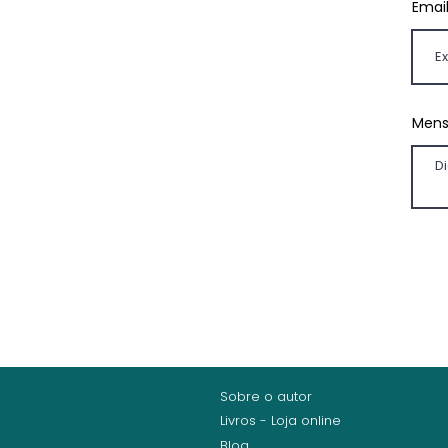
Emai
Men
Sobre o autor
Livros - Loja online
Blog