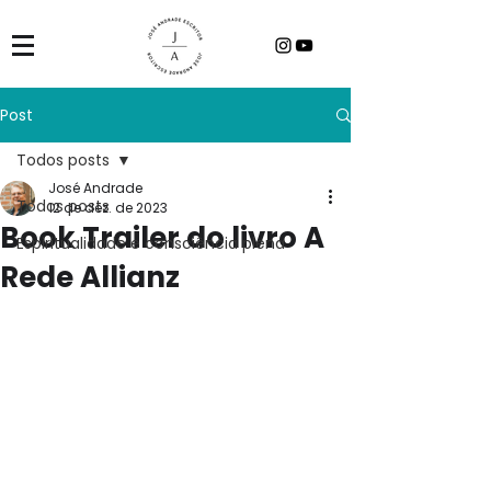
Post
Todos posts
José Andrade
Todos posts
12 de dez. de 2023
Book Trailer do livro A
Espiritualidade e consciência plena
Rede Allianz