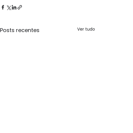
Ver tudo
Posts recentes
Lemúria e Atlântida -
Saiba porque elas