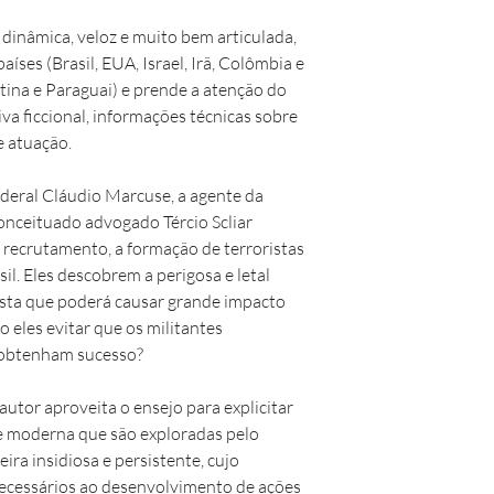
 dinâmica, veloz e muito bem articulada, 
aíses (Brasil, EUA, Israel, Irã, Colômbia e 
entina e Paraguai) e prende a atenção do 
iva ficcional, informações técnicas sobre 
e atuação.
ederal Cláudio Marcuse, a agente da 
conceituado advogado Tércio Scliar 
 recrutamento, a formação de terroristas 
sil. Eles descobrem a perigosa e letal 
ista que poderá causar grande impacto 
eles evitar que os militantes 
 obtenham sucesso?
 autor aproveita o ensejo para explicitar 
e moderna que são exploradas pelo 
ra insidiosa e persistente, cujo 
necessários ao desenvolvimento de ações 