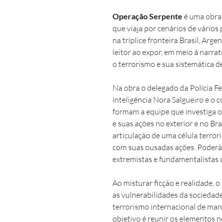
Operação Serpente
 é uma obra
que viaja por cenários de vários p
na tríplice fronteira Brasil, Arg
leitor ao expor, em meio à narrat
o terrorismo e sua sistemática d
Na obra o delegado da Polícia F
inteligência Nora Salgueiro e o 
formam a equipe que investiga o
e suas ações no exterior e no Bra
articulação de uma célula terror
com suas ousadas ações. Poderão 
extremistas e fundamentalistas
Ao misturar ficção e realidade, o
as vulnerabilidades da sociedad
terrorismo internacional de manei
objetivo é reunir os elementos 