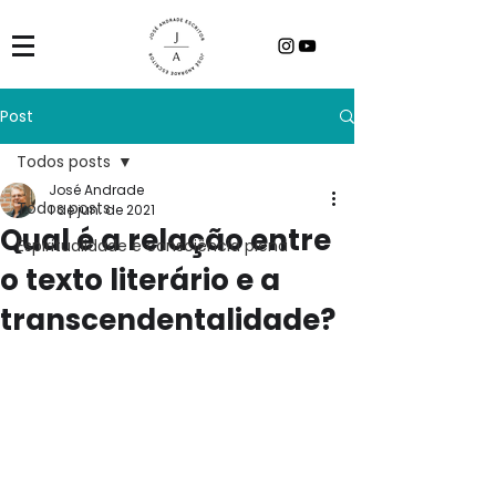
Post
Todos posts
José Andrade
Todos posts
1 de jun. de 2021
Qual é a relação entre
Espiritualidade e consciência plena
o texto literário e a
transcendentalidade?